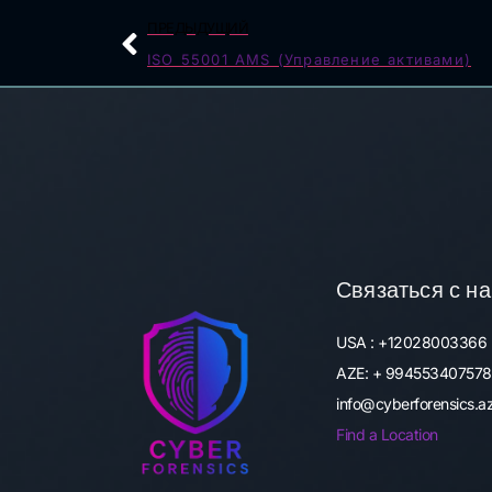
ПРЕДЫДУЩИЙ
ISO 55001 AMS (Управление активами)
Связаться с н
USA : +12028003366
AZE: + 994553407578
info@cyberforensics.
Find a Location