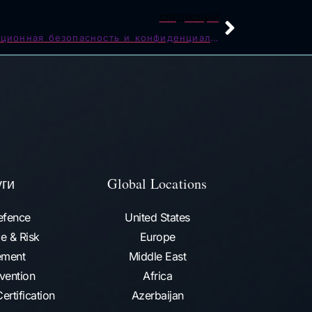
СЛЕДУЮЩИЙ
ISO/IEC 27701 PIMS (Информационная безопасность и конфиденциальность)
уги
Global Locations
efence
United States
e & Risk
Europe
ment
Middle East
vention​
Africa
ertification
Azerbaijan