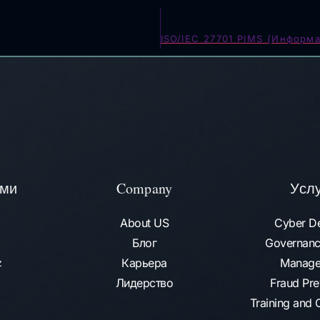
ами
Company
Усл
About US
Cyber D
Блог
Governanc
Карьера
Manage
az
Лидерство
Fraud Pre
Training and C