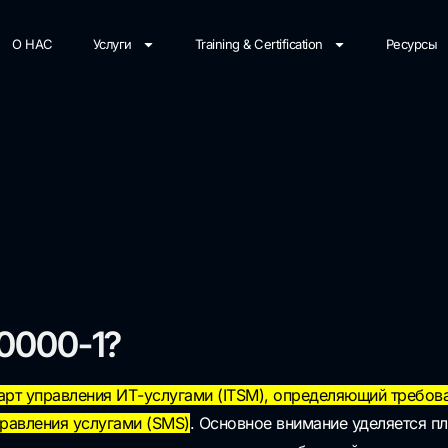
О НАС
Услуги
Training & Certification
Ресурсы
0000-1
?
рт управления ИТ-услугами (ITSM), определяющий требов
равления услугами (SMS)
.
Основное внимание уделяется п