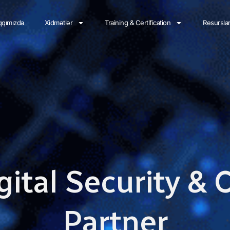
qımızda
Xidmətlər
Training & Certification
Resursla
gital Security &
Partner