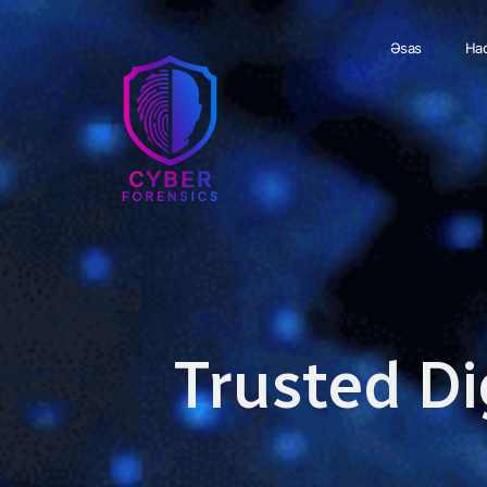
Əsas
Haq
Trusted Di