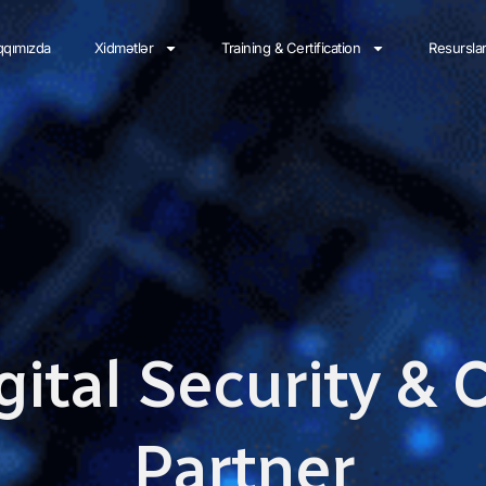
qımızda
Xidmətlər
Training & Certification
Resursla
gital Security &
Partner