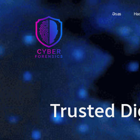
Əsas
Haq
Trusted Di