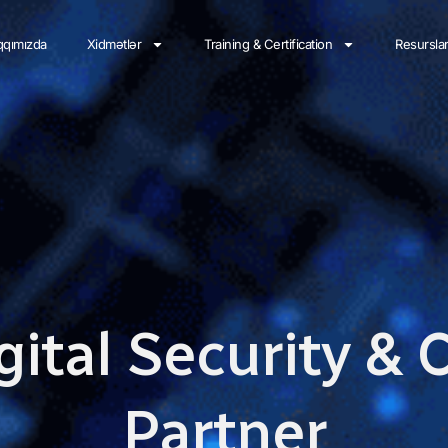
qımızda
Xidmətlər
Training & Certification
Resursla
gital Security &
Partner