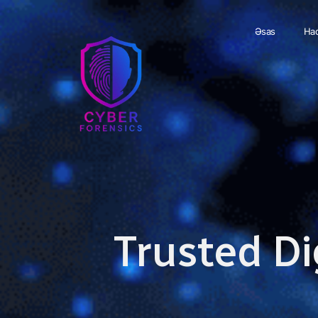
Əsas
Haq
Trusted Di