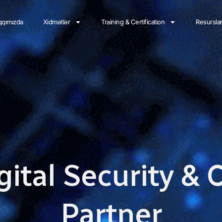
qımızda
Xidmətlər
Training & Certification
Resursla
gital Security &
Partner