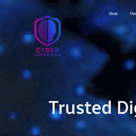
Əsas
Haq
Trusted Di